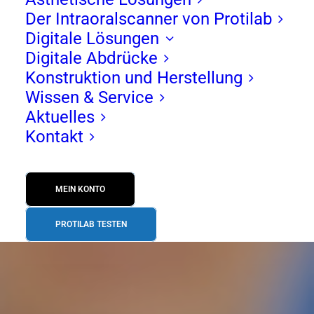
Der Intraoralscanner von Protilab
Digitale Lösungen
Digitale Abdrücke
Konstruktion und Herstellung
Wissen & Service
Aktuelles
Kontakt
MEIN KONTO
PROTILAB TESTEN